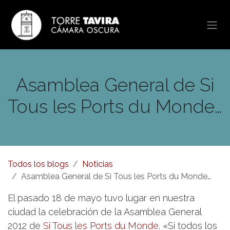
Ir al contenido
Asamblea General de Si
Tous les Ports du Monde…
Todos los blogs
Noticias
Asamblea General de Si Tous les Ports du Monde…
El pasado 18 de mayo tuvo lugar en nuestra
ciudad la celebración de la Asamblea General
2012 de
Si Tous les Ports du Monde
. «Si todos los