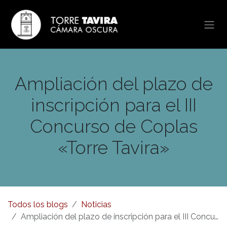
Ir al contenido
Ampliación del plazo de
inscripción para el III
Concurso de Coplas
«Torre Tavira»
Todos los blogs
Noticias
Ampliación del plazo de inscripción para el III Concurso de Coplas «Torre Tavira»