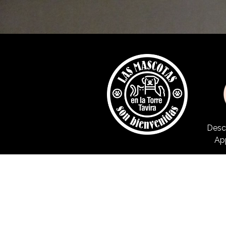
Desc
Ap