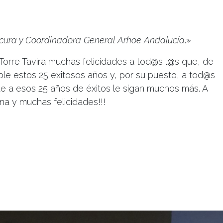
cura y
Coordinadora General Arhoe Andalucía
.»
orre Tavira muchas felicidades a tod@s l@s que, de
ble estos 25 exitosos años y, por su puesto, a tod@s
ue a esos 25 años de éxitos le sigan muchos más. A
a y muchas felicidades!!!