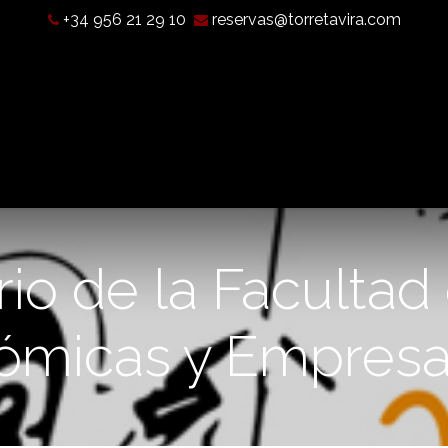
+34 956 21 29 10
reservas@torretavira.com
Qué es una Cámara Oscura?
Horarios, tarifas y localización
rio de la Facultad
ómicas y Empresar