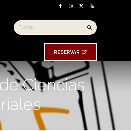
Los souvenirs de la Torre Tavira
RESE​​​​RVAR
 de Ciencias
iales