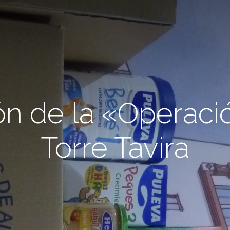
n de la «Operació
Torre Tavira