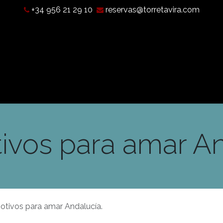
+34 956 21 29 10
reservas@torretavira.com
Qué es una Cámara Oscura?
Horarios, tarifas y localización
ivos para amar An
otivos para amar Andalucía.