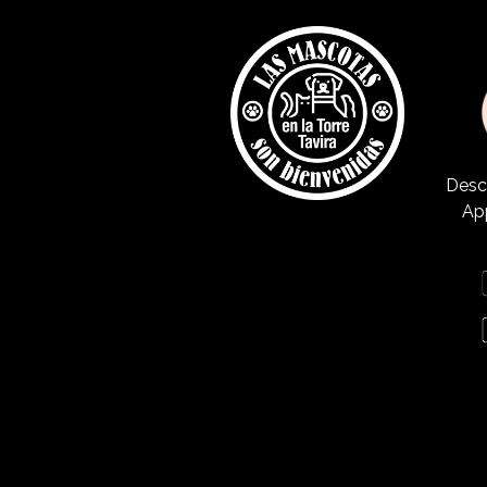
Desc
Ap