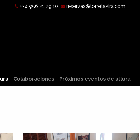
+34 956 21 29 10
reservas@torretavira.com
Qué es una Cámara Oscura?
Horarios, tarifas y localización
tura
Colaboraciones
Próximos eventos de altura