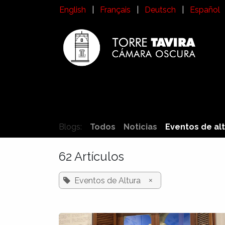
Ir al contenido
English
|
Français
|
Deutsch
|
Español
Inicio
Visita a la Torre Tavira
Historia
¿
Blogs:
Todos
Noticias
Eventos de al
62 Artículos
×
Eventos de Altura