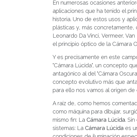
En numerosas ocasiones anterior
aplicaciones que ha tenido el pri
historia. Uno de estos usos y apl
plásticas y, más concretamente, 
Leonardo Da Vinci, Vermeer, Van 
el principio óptico de la Cámara O
Y es precisamente en este campo
"Cámara Lúcida", un concepto q
antagónico al del "Cámara Oscura"
concepto evolutivo más que anta
para ello nos vamos al origen de
A raíz de, como hemos comentad
como máquina para dibujar, surgi
mismo fin: La
Cámara Lúcida
. Si
sistemas: La
Cámara Lúcida
es un
condiciones de iluminación espec