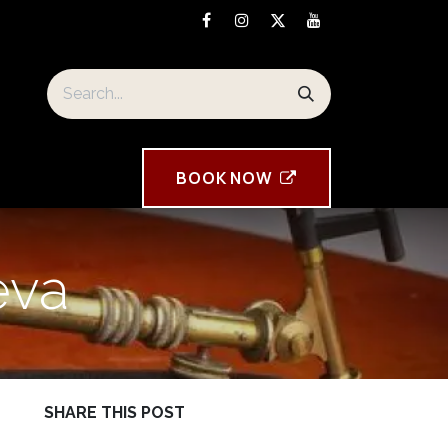
orre Tavira souvenirs
BOOK ​NOW
eva
SHARE THIS POST