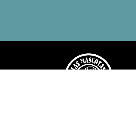
Down
Cos