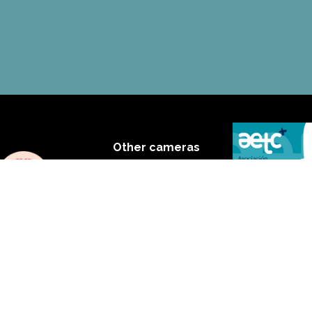
Other cameras
obscuras
load our App:
as de Cádiz