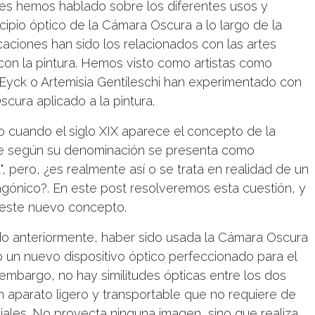
es hemos hablado sobre los diferentes usos y
ncipio óptico de la Cámara Oscura a lo largo de la
icaciones han sido los relacionados con las artes
con la pintura. Hemos visto como artistas como
Eyck o Artemisia Gentileschi han experimentado con
scura aplicado a la pintura.
 cuando el siglo XIX aparece el concepto de la
ue según su denominación se presenta como
, pero, ¿es realmente así o se trata en realidad de un
gónico?. En este post resolveremos esta cuestión, y
 este nuevo concepto.
o anteriormente, haber sido usada la Cámara Oscura
ó un nuevo dispositivo óptico perfeccionado para el
n embargo, no hay similitudes ópticas entre los dos
 aparato ligero y transportable que no requiere de
iales. No proyecta ninguna imagen, sino que realiza