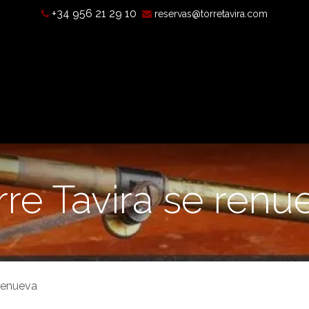
+34 956 21 29 10
reservas@torretavira.com
s a camera obscura?
Opening hours, prices, and location
T
rre Tavira se renu
 renueva