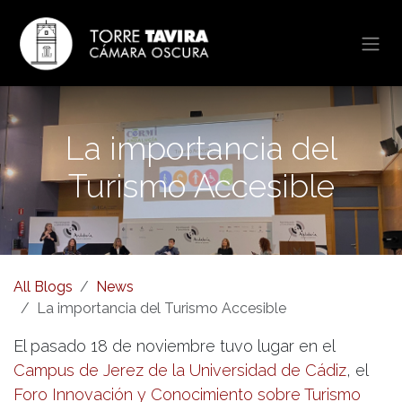
Skip to Content
La importancia del
Turismo Accesible
All Blogs
News
La importancia del Turismo Accesible
El pasado 18 de noviembre tuvo lugar en el
Campus de Jerez de la Universidad de Cádiz
, el
Foro Innovación y Conocimiento sobre Turismo