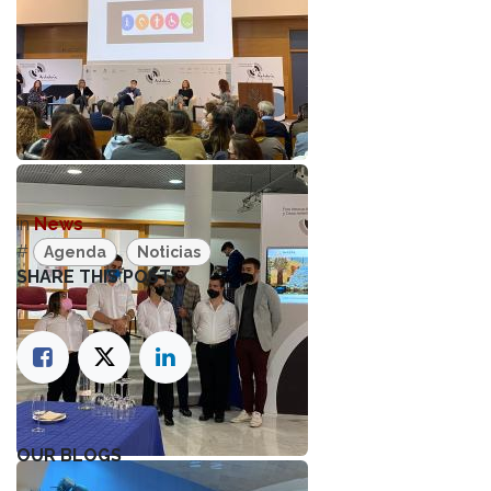
in
News
#
Agenda
Noticias
SHARE THIS POST
OUR BLOGS