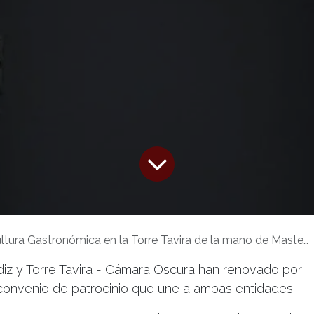
tura Gastronómica en la Torre Tavira de la mano de Masterñam
diz y Torre Tavira - Cámara Oscura han renovado por
convenio de patrocinio que une a ambas entidades.