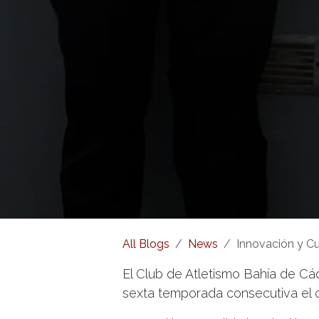
All Blogs
News
Innovación y Cul
El Club de Atletismo Bahía de Cá
sexta temporada consecutiva el 