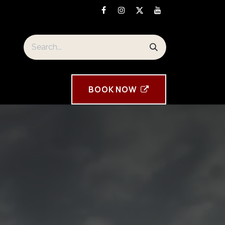
orre Tavira souvenirs
BOOK ​NOW