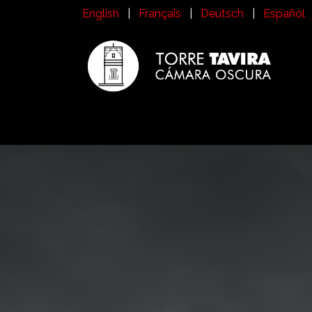
Skip to Content
English
|
Français
|
Deutsch
|
Español
Inicio
Visit Torre Tavira
History
What i