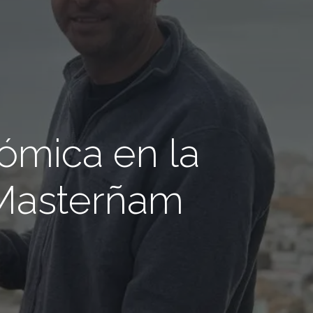
ómica en la
 Masterñam