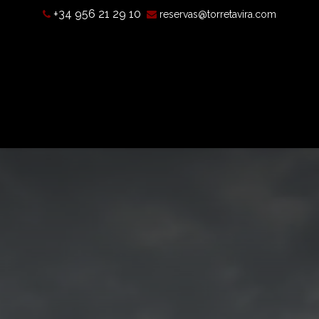
+34 956 21 29 10
reservas@torretavira.com
s a camera obscura?
Opening hours, prices, and location
T