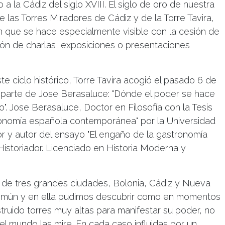
 a la Cádiz del siglo XVIII. El siglo de oro de nuestra
 de las Torres Miradores de Cádiz y de la Torre Tavira,
n que se hace especialmente visible con la cesión de
ión de charlas, exposiciones o presentaciones
te ciclo histórico, Torre Tavira acogió el pasado 6 de
 parte de Jose Berasaluce: "Dónde el poder se hace
lo". Jose Berasaluce, Doctor en Filosofía con la Tesis
ronomía española contemporánea" por la Universidad
or y autor del ensayo "El engaño de la gastronomía
 Historiador. Licenciado en Historia Moderna y
 de tres grandes ciudades, Bolonia, Cádiz y Nueva
 común y en ella pudimos descubrir como en momentos
struido torres muy altas para manifestar su poder, no
 el mundo las mire. En cada caso influidas por un