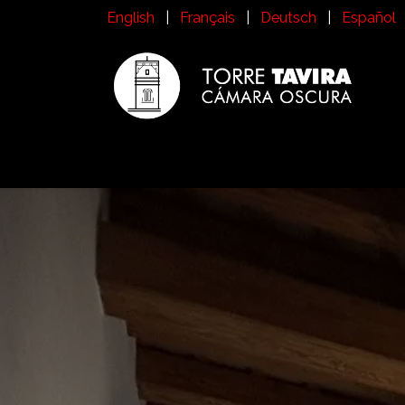
Skip to Content
English
|
Français
|
Deutsch
|
Español
Inicio
Visit Torre Tavira
History
What i