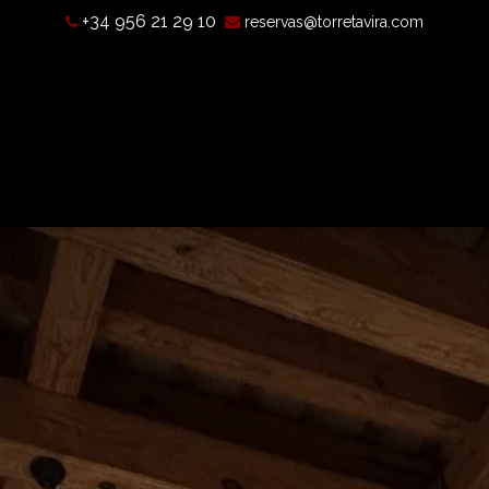
+34 956 21 29 10
reservas@torretavira.com
s a camera obscura?
Opening hours, prices, and location
T