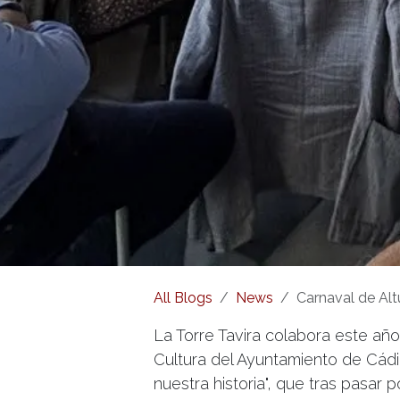
All Blogs
News
Carnaval de Alt
La Torre Tavira colabora este añ
Cultura del Ayuntamiento de Cádiz
nuestra historia", que tras pasar 