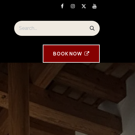
orre Tavira souvenirs
BOOK ​NOW