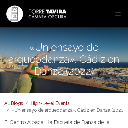
Skip to Content
«Un ensayo de
arqueodanza». Cádiz en
Danza (2022)
All Blogs
High-Level Events
«Un ensayo de arqueodanza». Cádiz en Danza (2022)
El Centro Albacalí, la Escuela de Danza de la