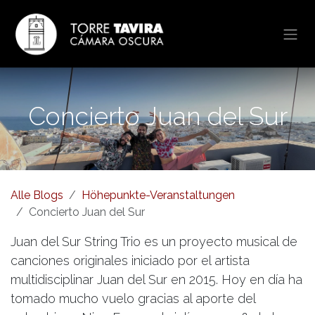
Zum Inhalt springen
Concierto Juan del Sur
Alle Blogs
Höhepunkte-Veranstaltungen
Concierto Juan del Sur
Juan del Sur String Trio es un proyecto musical de
canciones originales iniciado por el artista
multidisciplinar Juan del Sur en 2015. Hoy en día ha
tomado mucho vuelo gracias al aporte del