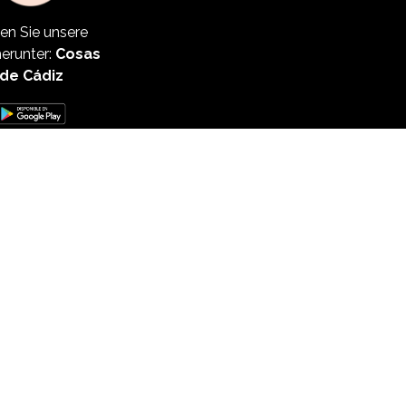
en Sie unsere
erunter:
Cosas
de Cádiz