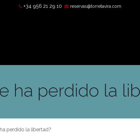
+34 956 21 29 10
reservas@torretavira.com
chichte
Was ist eine Camera Obscura?
Öffnungszeiten, Pr
 ha perdido la li
a perdido la libertad?