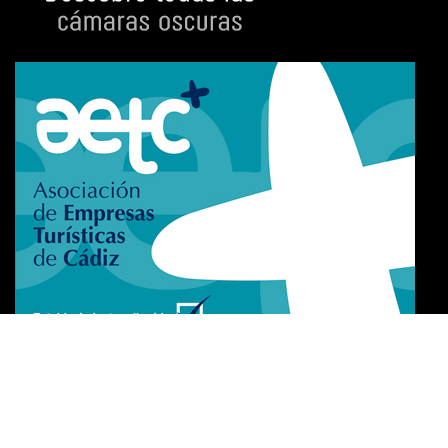
Exzellenzzertifikat​