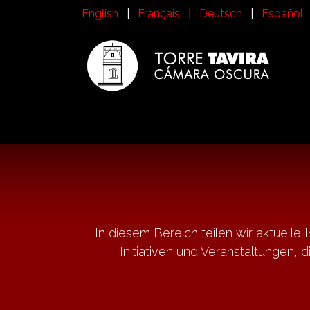
Zum Inhalt springen
English
|
Français
|
Deutsch
|
Español
Inicio
Besuchen Sie die Torre Tavira
Ges
In diesem Bereich teilen wir aktuelle 
Initiativen und Veranstaltungen, d