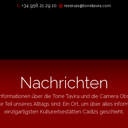
+34 956 21 29 10
reservas@torretavira.com
chichte
Was ist eine Camera Obscura?
Öffnungszeiten, Pr
Nachrichten
Informationen über die Torre Tavira und die Camera Obs
ie Teil unseres Alltags sind. Ein Ort, um über alles info
einzigartigsten Kulturerbestätten Cádizs geschieht.