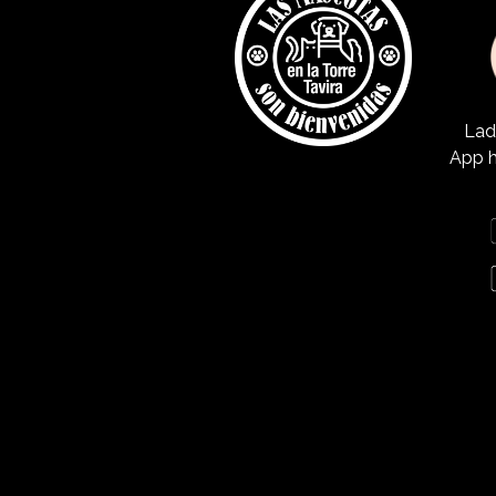
Lad
App h