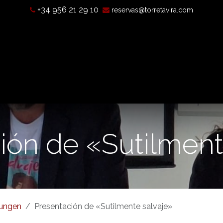
+34 956 21 29 10
reservas@torretavira.com
chichte
Was ist eine Camera Obscura?
Öffnungszeiten, Pr
ión de «Sutilment
tungen
Presentación de «Sutilmente salvaje»