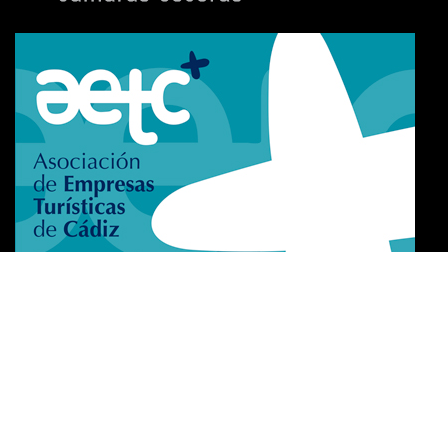
Exzellenzzertifikat​