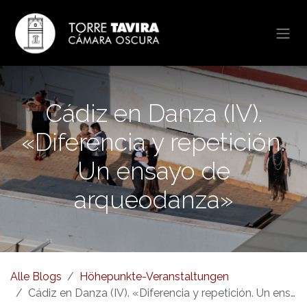
Zum Inhalt springen
Cádiz en Danza (IV).
«Diferencia y repetición.
Un ensayo de
arqueodanza»
Alle Blogs
Höhepunkte-Veranstaltungen
Cádiz en Danza (IV). «Diferencia y repetición. Un ensayo de arqueodanza»